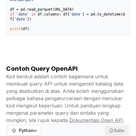
if
'date'
in
 df.columns: df[
'date'
] = pd.to_datetime(d
f[
'date'
])

print
(df)
Contoh Query OpenAPI
Kod berikut adalah contoh bagaimana untuk
membuat query API untuk mengambil katalog data
yang disebutkan di atas. Anda boleh menggunakan
pelbagai bahasa pengaturcaraan dengan menukar
kod mengikut keperluan. Untuk panduan lengkap
mengenai parameter query dan sintaks yang
mungkin, sila rujuk kepada
Dokumentasi Open API
.
Python
Salin