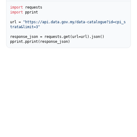
import
import
 pprint

url = 
"https://api.data.gov.my/data-catalogue?id=cpi_s
trata&limit=3"
response_json = requests.get(url=url).json()

pprint.pprint(response_json)