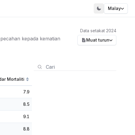
Malay
Data setakat 2024
 pecahan kepada kematian
Muat turun
ar Mortaliti
7.9
8.5
9.1
8.8