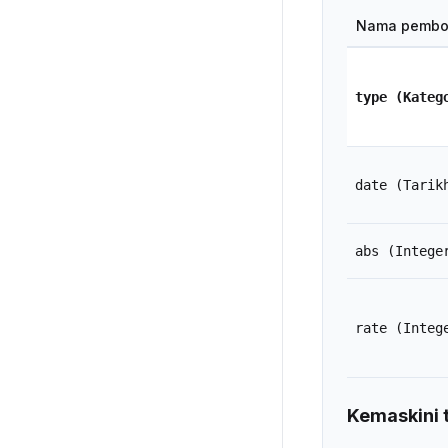
Nama pembo
type
(Kateg
date
(Tarik
abs
(Intege
rate
(Integ
Kemaskini t