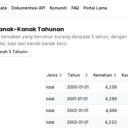
Data
Dokumentasi API
Komuniti
FAQ
Portal Lama
anak-Kanak Tahunan
kematian yang berumur kurang daripada 5 tahun, dengan
tal, bayi dan kanak-kanak kecil.
wah 5 Tahun
Jenis
Tahun
Kematian
Kad
total
2000-01-01
4,256
total
2001-01-01
4,299
total
2002-01-01
4,499
total
2003-01-01
4,220