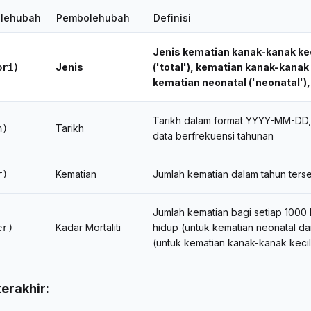
lehubah
Pembolehubah
Definisi
Jenis kematian kanak-kanak kec
Jenis
('total'), kematian kanak-kanak k
ori)
kematian neonatal ('neonatal'), 
Tarikh dalam format YYYY-MM-DD,
Tarikh
h)
data berfrekuensi tahunan
Kematian
Jumlah kematian dalam tahun ters
r)
Jumlah kematian bagi setiap 1000 k
Kadar Mortaliti
hidup (untuk kematian neonatal d
er)
(untuk kematian kanak-kanak kecil
erakhir: