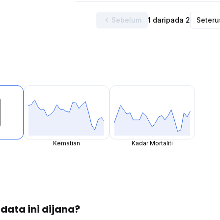
Sebelum
1 daripada 2
Seter
Kematian
Kadar Mortaliti
ata ini dijana?