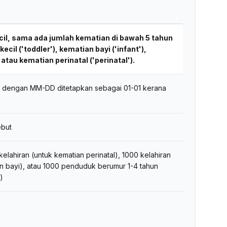
il, sama ada jumlah kematian di bawah 5 tahun
ecil ('toddler'), kematian bayi ('infant'),
atau kematian perinatal ('perinatal').
 dengan MM-DD ditetapkan sebagai 01-01 kerana
ebut
elahiran (untuk kematian perinatal), 1000 kelahiran
an bayi), atau 1000 penduduk berumur 1-4 tahun
)