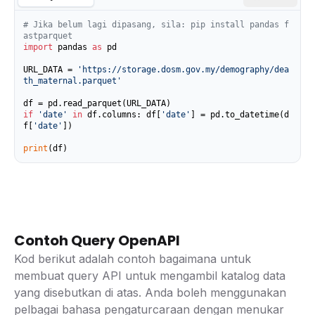
# Jika belum lagi dipasang, sila: pip install pandas f
astparquet
import
 pandas 
as
 pd

URL_DATA = 
'https://storage.dosm.gov.my/demography/dea
th_maternal.parquet'
if
'date'
in
 df.columns: df[
'date'
] = pd.to_datetime(d
f[
'date'
])

print
(df)
Contoh Query OpenAPI
Kod berikut adalah contoh bagaimana untuk
membuat query API untuk mengambil katalog data
yang disebutkan di atas. Anda boleh menggunakan
pelbagai bahasa pengaturcaraan dengan menukar