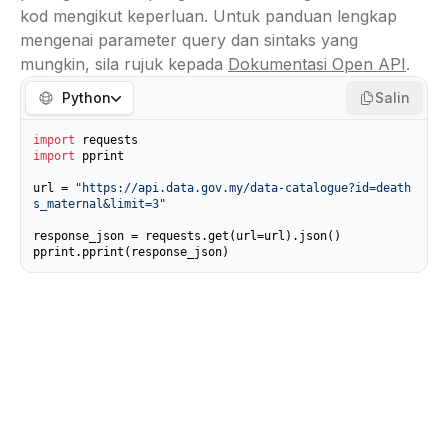
kod mengikut keperluan. Untuk panduan lengkap
mengenai parameter query dan sintaks yang
mungkin, sila rujuk kepada
Dokumentasi Open API
.
Python
Salin
import
import
 pprint

url = 
"https://api.data.gov.my/data-catalogue?id=death
s_maternal&limit=3"
response_json = requests.get(url=url).json()

pprint.pprint(response_json)