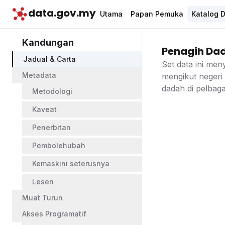
data.gov.my
Utama
Papan Pemuka
Katalog 
Kandungan
Penagih Da
Jadual & Carta
Set data ini men
Metadata
mengikut negeri
dadah di pelbaga
Metodologi
Kaveat
Penerbitan
Pembolehubah
Kemaskini seterusnya
Lesen
Muat Turun
Akses Programatif