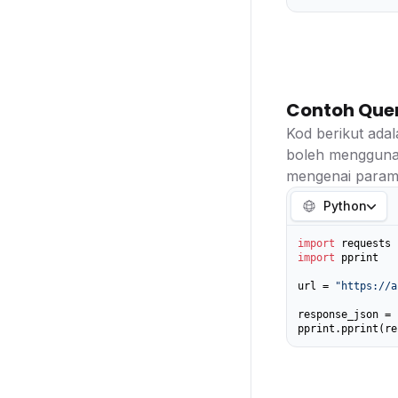
Contoh Que
Kod berikut ada
boleh mengguna
mengenai parame
Python
import
import
 pprint

url = 
"https://a
response_json = 
pprint.pprint(re