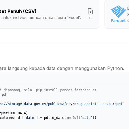
set Penuh (CSV)
 untuk individu mencari data mesra 'Excel'.
0
ra langsung kepada data dengan menggunakan Python.
i dipasang, sila: pip install pandas fastparquet
 pd

s://storage.data.gov.my/publicsafety/drug_addicts_age.parquet'
columns: df[
'date'
] = pd.to_datetime(df[
'date'
])
