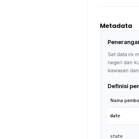
Metadata
Penerangan
Set data ini
negeri dan k
kawasan dan k
Definisi p
Nama pembo
date
state