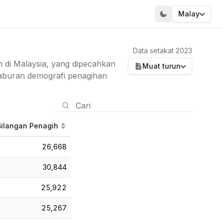
Malay
Data setakat 2023
h di Malaysia, yang dipecahkan
Muat turun
aburan demografi penagihan
Bilangan Penagih
26,668
30,844
25,922
25,267