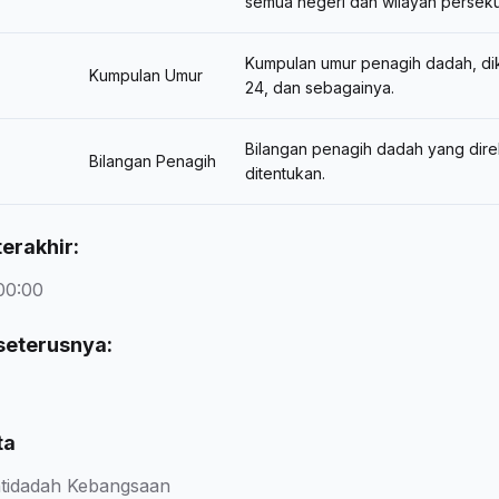
semua negeri dan wilayah perseku
Kumpulan umur penagih dadah, dika
Kumpulan Umur
24, dan sebagainya.
Bilangan penagih dadah yang dir
Bilangan Penagih
ditentukan.
erakhir:
00:00
seterusnya:
ta
tidadah Kebangsaan