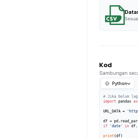
Data
Sesuai
Kod
Sambungan seca
Python
# Jika belum lag
import
 pandas 
as
URL_DATA = 
'http
if
'date'
in
 df.
print
(df)