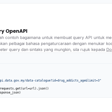
ry OpenAPI
lah contoh bagaimana untuk membuat query API untuk meng
kan pelbagai bahasa pengaturcaraan dengan menukar kod
ter query dan sintaks yang mungkin, sila rujuk kepada
Do
pi.data.gov.my/data-catalogue?id=drug_addicts_age&limit=3"
requests.get(url=url).json()

sponse_json)