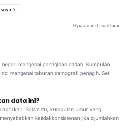
usnya
0 paparan
·
0 muat turun
n negeri mengenai penagihan dadah. Kumpulan
rinci mengenai taburan demografi penagih. Set
an data ini?
dilaporkan. Selain itu, kumpulan umur yang
 menyebabkan ketidakkonsistenan jika dijumlahkan