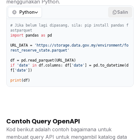
menggunakan Python.
Python
Salin
# Jika belum lagi dipasang, sila: pip install pandas f
astparquet
import
 pandas 
as
 pd

URL_DATA = 
'https://storage.data.gov.my/environment/fo
rest_reserve_state.parquet'
if
'date'
in
 df.columns: df[
'date'
] = pd.to_datetime(d
f[
'date'
])

print
(df)
Contoh Query OpenAPI
Kod berikut adalah contoh bagaimana untuk
membuat query API untuk mengambil katalog data