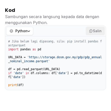
Kod
Sambungan secara langsung kepada data dengan
menggunakan Python.
Python
Salin
# Jika belum lagi dipasang, sila: pip install pandas f
astparquet
import
 pandas 
as
 pd

URL_DATA = 
'https://storage.dosm.gov.my/gdp/gdp_annual
_nominal_income.parquet'
if
'date'
in
 df.columns: df[
'date'
] = pd.to_datetime(d
f[
'date'
])

print
(df)