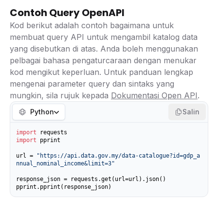
Contoh Query OpenAPI
Kod berikut adalah contoh bagaimana untuk
membuat query API untuk mengambil katalog data
yang disebutkan di atas. Anda boleh menggunakan
pelbagai bahasa pengaturcaraan dengan menukar
kod mengikut keperluan. Untuk panduan lengkap
mengenai parameter query dan sintaks yang
mungkin, sila rujuk kepada
Dokumentasi Open API
.
Python
Salin
import
import
 pprint

url = 
"https://api.data.gov.my/data-catalogue?id=gdp_a
nnual_nominal_income&limit=3"
response_json = requests.get(url=url).json()

pprint.pprint(response_json)