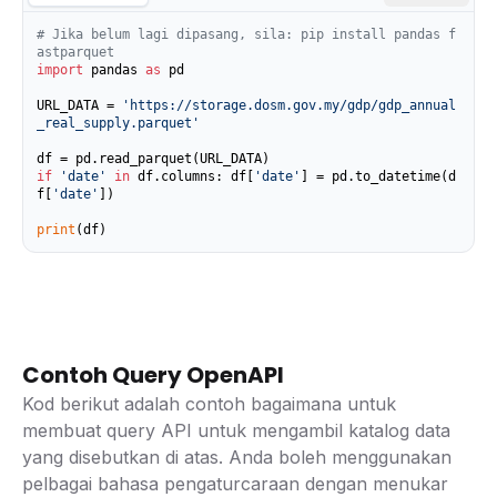
# Jika belum lagi dipasang, sila: pip install pandas f
astparquet
import
 pandas 
as
 pd

URL_DATA = 
'https://storage.dosm.gov.my/gdp/gdp_annual
_real_supply.parquet'
if
'date'
in
 df.columns: df[
'date'
] = pd.to_datetime(d
f[
'date'
])

print
(df)
Contoh Query OpenAPI
Kod berikut adalah contoh bagaimana untuk
membuat query API untuk mengambil katalog data
yang disebutkan di atas. Anda boleh menggunakan
pelbagai bahasa pengaturcaraan dengan menukar