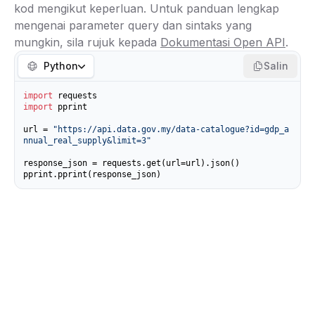
kod mengikut keperluan. Untuk panduan lengkap
mengenai parameter query dan sintaks yang
mungkin, sila rujuk kepada
Dokumentasi Open API
.
Python
Salin
import
import
 pprint

url = 
"https://api.data.gov.my/data-catalogue?id=gdp_a
nnual_real_supply&limit=3"
response_json = requests.get(url=url).json()

pprint.pprint(response_json)