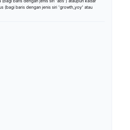
(bagi baris dengan jenis siri 'abs') ataupun kadar
(bagi baris dengan jenis siri 'growth_yoy' atau