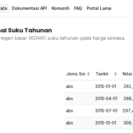
Data
Dokumentasi API
Komuniti
FAQ
Portal Lama
al Suku Tahunan
negeri kasar (KDNK) suku tahunan pada harga semasa.
Jenis Siri
Tarikh
Nilai
abs
2015-01-01
281,
abs
2015-04-01
288,
abs
2015-07-01
297,
abs
2015-10-01
309,