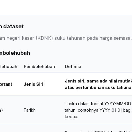
 dataset
am negeri kasar (KDNK) suku tahunan pada harga semasa.
embolehubah
lehubah
Pembolehubah
Definisi
Jenis siri, sama ada nilai mutl
Jenis Siri
tetan)
atau pertumbuhan suku tahunan
Tarikh dalam format YYYY-MM-DD. T
Tarikh
tahun, contohnya YYYY-01-01 bagi
h)
kedua.