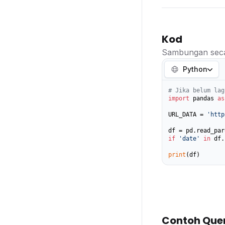
Kod
Sambungan seca
Python
# Jika belum lag
import
 pandas 
as
URL_DATA = 
'http
if
'date'
in
 df.
print
(df)
Contoh Que