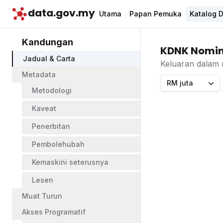
data.gov.my
Utama
Papan Pemuka
Katalog 
Kandungan
KDNK Nomin
Jadual & Carta
Keluaran dalam 
Metadata
RM juta
Metodologi
Kaveat
Penerbitan
Pembolehubah
Kemaskini seterusnya
Lesen
Muat Turun
Akses Programatif