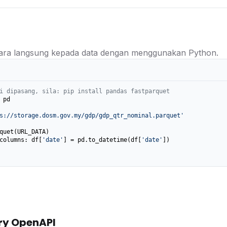
ra langsung kepada data dengan menggunakan Python.
i dipasang, sila: pip install pandas fastparquet
 pd

s://storage.dosm.gov.my/gdp/gdp_qtr_nominal.parquet'
columns: df[
'date'
] = pd.to_datetime(df[
'date'
])

ry OpenAPI