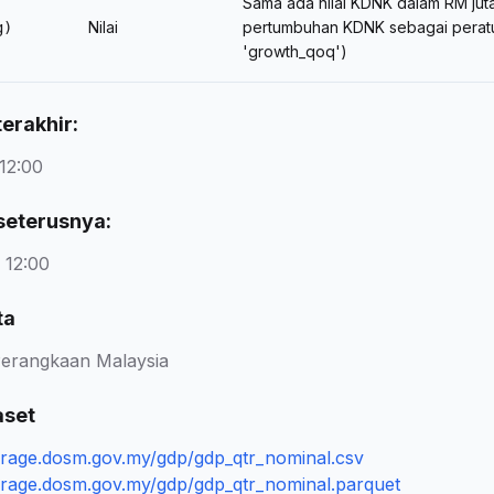
Sama ada nilai KDNK dalam RM juta 
Nilai
pertumbuhan KDNK sebagai peratus 
g)
'growth_qoq')
erakhir:
12:00
seterusnya:
 12:00
ta
erangkaan Malaysia
aset
torage.dosm.gov.my/gdp/gdp_qtr_nominal.csv
torage.dosm.gov.my/gdp/gdp_qtr_nominal.parquet