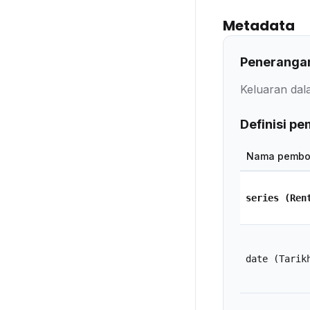
Metadata
Penerangan
Keluaran dal
Definisi p
Nama pembo
series
(Ren
date
(Tarik