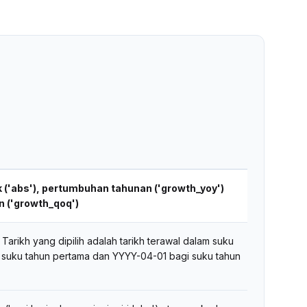
ak ('abs'), pertumbuhan tahunan ('growth_yoy')
 ('growth_qoq')
arikh yang dipilih adalah tarikh terawal dalam suku
 suku tahun pertama dan YYYY-04-01 bagi suku tahun