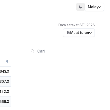
Malay
Data setakat ST1 2026
Muat turun
643.0
307.0
422.0
569.0