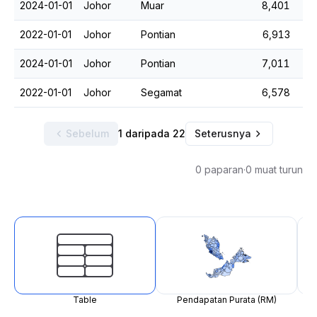
2024-01-01
Johor
Muar
8,401
2022-01-01
Johor
Pontian
6,913
2024-01-01
Johor
Pontian
7,011
2022-01-01
Johor
Segamat
6,578
Sebelum
1 daripada 22
Seterusnya
0 paparan
·
0 muat turun
Table
Pendapatan Purata (RM)
P