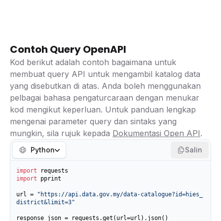
Contoh Query OpenAPI
Kod berikut adalah contoh bagaimana untuk
membuat query API untuk mengambil katalog data
yang disebutkan di atas. Anda boleh menggunakan
pelbagai bahasa pengaturcaraan dengan menukar
kod mengikut keperluan. Untuk panduan lengkap
mengenai parameter query dan sintaks yang
mungkin, sila rujuk kepada
Dokumentasi Open API
.
Python
Salin
import
import
 pprint

url = 
"https://api.data.gov.my/data-catalogue?id=hies_
district&limit=3"
response_json = requests.get(url=url).json()
