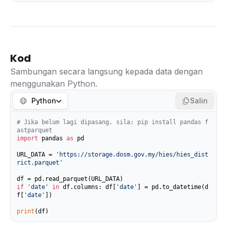
Kod
Sambungan secara langsung kepada data dengan
menggunakan Python.
Python
Salin
# Jika belum lagi dipasang, sila: pip install pandas f
astparquet
import
 pandas 
as
 pd

URL_DATA = 
'https://storage.dosm.gov.my/hies/hies_dist
rict.parquet'
if
'date'
in
 df.columns: df[
'date'
] = pd.to_datetime(d
f[
'date'
])

print
(df)