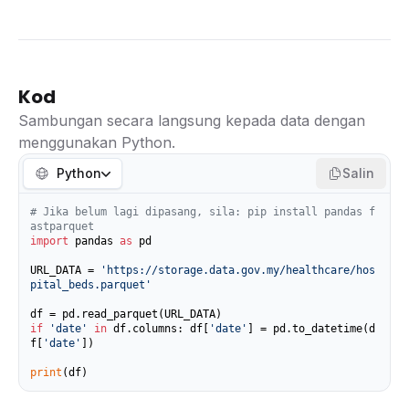
Kod
Sambungan secara langsung kepada data dengan
menggunakan Python.
Python
Salin
# Jika belum lagi dipasang, sila: pip install pandas f
astparquet
import
 pandas 
as
 pd

URL_DATA = 
'https://storage.data.gov.my/healthcare/hos
pital_beds.parquet'
if
'date'
in
 df.columns: df[
'date'
] = pd.to_datetime(d
f[
'date'
])

print
(df)