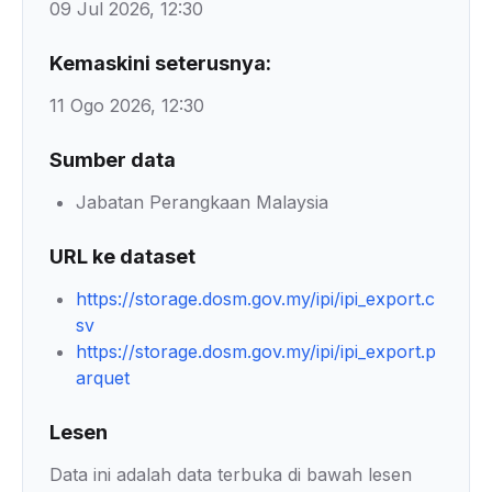
09 Jul 2026, 12:30
Kemaskini seterusnya:
11 Ogo 2026, 12:30
Sumber data
Jabatan Perangkaan Malaysia
URL ke dataset
https://storage.dosm.gov.my/ipi/ipi_export.c
sv
https://storage.dosm.gov.my/ipi/ipi_export.p
arquet
Lesen
Data ini adalah data terbuka di bawah lesen