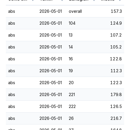
abs
2026-05-01
overall
157.3
abs
2026-05-01
104
124.9
abs
2026-05-01
13
107.2
abs
2026-05-01
14
105.2
abs
2026-05-01
16
122.8
abs
2026-05-01
19
112.3
abs
2026-05-01
20
122.3
abs
2026-05-01
221
179.8
abs
2026-05-01
222
126.5
abs
2026-05-01
26
216.7