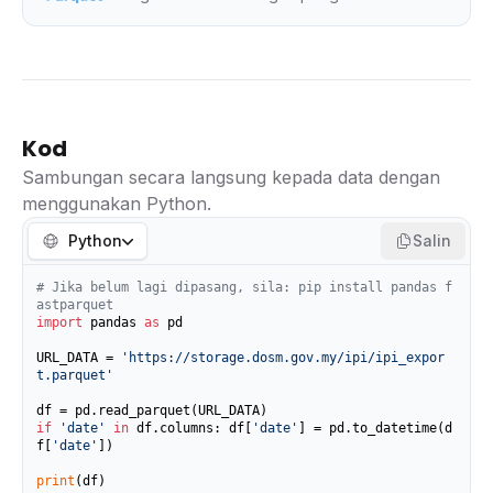
Kod
Sambungan secara langsung kepada data dengan
menggunakan Python.
Python
Salin
# Jika belum lagi dipasang, sila: pip install pandas f
astparquet
import
 pandas 
as
 pd

URL_DATA = 
'https://storage.dosm.gov.my/ipi/ipi_expor
t.parquet'
if
'date'
in
 df.columns: df[
'date'
] = pd.to_datetime(d
f[
'date'
])

print
(df)