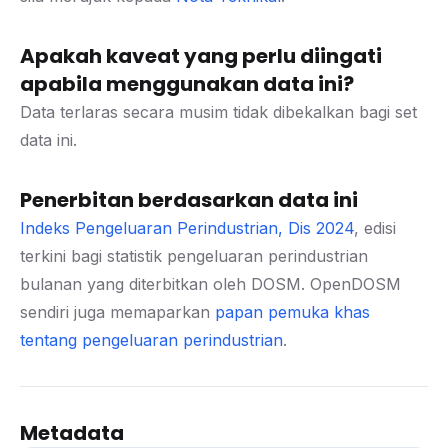
Apakah kaveat yang perlu diingati
apabila menggunakan data ini?
Data terlaras secara musim tidak dibekalkan bagi set
data ini.
Penerbitan berdasarkan data ini
Indeks Pengeluaran Perindustrian, Dis 2024
, edisi
terkini bagi statistik pengeluaran perindustrian
bulanan yang diterbitkan oleh DOSM. OpenDOSM
sendiri juga memaparkan
papan pemuka khas
tentang pengeluaran perindustrian
.
Metadata