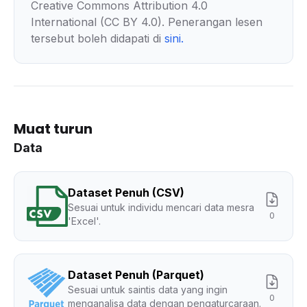
Creative Commons Attribution 4.0
International (CC BY 4.0). Penerangan lesen
tersebut boleh didapati di
sini
.
Muat turun
Data
Dataset Penuh (CSV)
Sesuai untuk individu mencari data mesra
0
'Excel'.
Dataset Penuh (Parquet)
Sesuai untuk saintis data yang ingin
0
menganalisa data dengan pengaturcaraan.