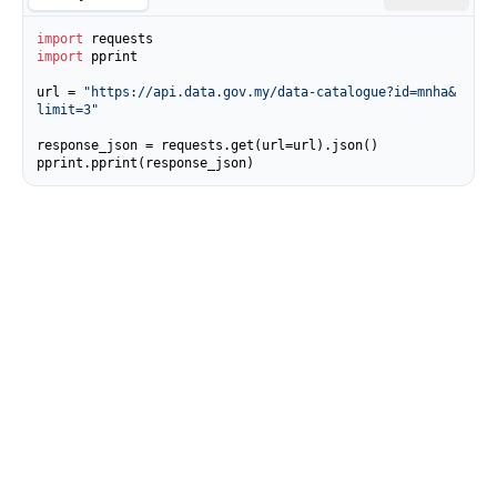
import
import
 pprint

url = 
"https://api.data.gov.my/data-catalogue?id=mnha&
limit=3"
response_json = requests.get(url=url).json()

pprint.pprint(response_json)