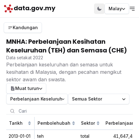
data.gov.my
Malay
Kandungan
MNHA: Perbelanjaan Kesihatan
Keseluruhan (TEH) dan Semasa (CHE)
Data setakat 2022
Perbelanjaan keseluruhan dan semasa untuk
kesihatan di Malaysia, dengan pecahan mengikut
sektor awam dan swasta.
Muat turun
Perbelanjaan Keseluruhan (TEH)
Semua Sektor
Tarikh
Pembolehubah
Sektor
Perbelanjaan (
2013-01-01
teh
total
41,647,484