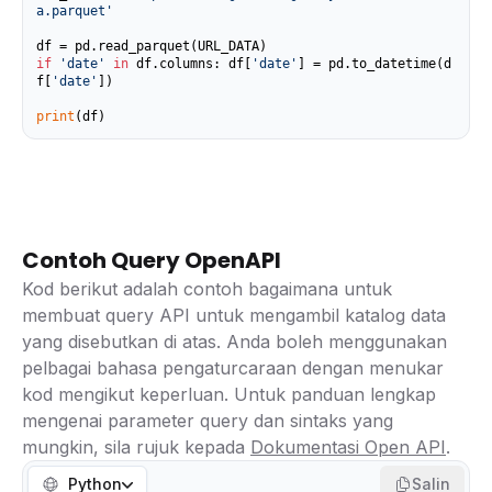
a.parquet'
if
'date'
in
 df.columns: df[
'date'
] = pd.to_datetime(d
f[
'date'
])

print
(df)
Contoh Query OpenAPI
Kod berikut adalah contoh bagaimana untuk
membuat query API untuk mengambil katalog data
yang disebutkan di atas. Anda boleh menggunakan
pelbagai bahasa pengaturcaraan dengan menukar
kod mengikut keperluan. Untuk panduan lengkap
mengenai parameter query dan sintaks yang
mungkin, sila rujuk kepada
Dokumentasi Open API
.
Python
Salin