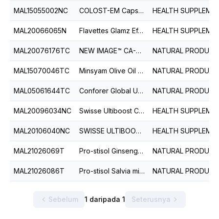
MAL15055002NC
COLOST-EM Capsule
HEALTH SUPPLEMENT
MAL20066065N
Flavettes Glamz Effervescent Tablet (Orange)
HEALTH SUPPLEMENT
MAL20076176TC
NEW IMAGE™ CA-BA GYMNEMA-PLUS CAPSULES
NATURAL PRODUCT
MAL15070046TC
Minsyam Olive Oil Softgel
NATURAL PRODUCT
MAL05061644TC
Conforer Global Ure Capsule
NATURAL PRODUCT
MAL20096034NC
Swisse Ultiboost Co-Enzyme Q10 150mg Capsule.
HEALTH SUPPLEMENT
MAL20106040NC
SWISSE ULTIBOOST CALCIUM + VITAMIN D3 TABLET
HEALTH SUPPLEMENT
MAL21026069T
Pro-stisol Ginseng Oyster Plus Tablet
NATURAL PRODUCT
MAL21026086T
Pro-stisol Salvia miltiorrhiza Plus Tablet
NATURAL PRODUCT
Sebelum
1 daripada 1
Seterusnya