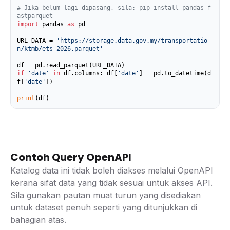
# Jika belum lagi dipasang, sila: pip install pandas f
astparquet
import
 pandas 
as
 pd

URL_DATA = 
'https://storage.data.gov.my/transportatio
n/ktmb/ets_2026.parquet'
if
'date'
in
 df.columns: df[
'date'
] = pd.to_datetime(d
f[
'date'
])

print
(df)
Contoh Query OpenAPI
Katalog data ini tidak boleh diakses melalui OpenAPI
kerana sifat data yang tidak sesuai untuk akses API.
Sila gunakan pautan muat turun yang disediakan
untuk dataset penuh seperti yang ditunjukkan di
bahagian atas.