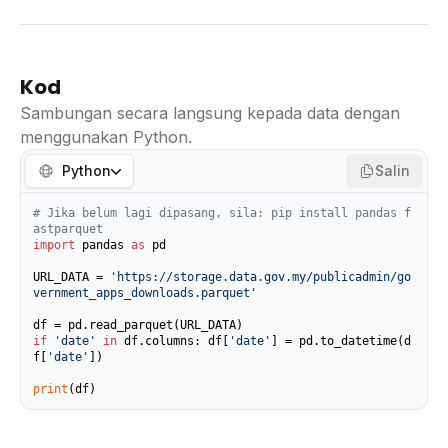
Kod
Sambungan secara langsung kepada data dengan
menggunakan Python.
Python
Salin
# Jika belum lagi dipasang, sila: pip install pandas f
astparquet
import
 pandas 
as
 pd

URL_DATA = 
'https://storage.data.gov.my/publicadmin/go
vernment_apps_downloads.parquet'
if
'date'
in
 df.columns: df[
'date'
] = pd.to_datetime(d
f[
'date'
])

print
(df)