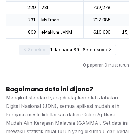
229
VSP
739,278
731
MyTrace
717,985
803
eMaklum JANM
610,636
15,56
Sebelum
1 daripada 39
Seterusnya
0 paparan
·
0 muat turun
Bagaimana data ini dijana?
Mengikut standard yang ditetapkan oleh Jabatan
Digital Nasional (JDN), semua aplikasi mudah alih
kerajaan mesti didaftarkan dalam Galeri Aplikasi
Mudah Alih Kerajaan Malaysia (GAMMA). Set data ini
mewakili statistik muat turun yang dikumpul dari kedai