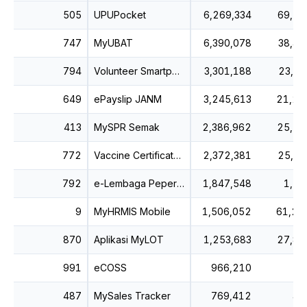
505
UPUPocket
6,269,334
69,10
747
MyUBAT
6,390,078
38,44
794
Volunteer Smartphone Patrol
3,301,188
23,43
649
ePayslip JANM
3,245,613
21,21
413
MySPR Semak
2,386,962
25,74
772
Vaccine Certificate Verifier
2,372,381
25,35
792
e-Lembaga Peperiksaan
1,847,548
1,19
9
MyHRMIS Mobile
1,506,052
61,22
870
Aplikasi MyLOT
1,253,683
27,82
991
eCOSS
966,210
1
487
MySales Tracker
769,412
40