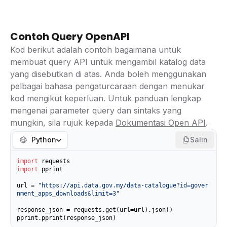
Contoh Query OpenAPI
Kod berikut adalah contoh bagaimana untuk
membuat query API untuk mengambil katalog data
yang disebutkan di atas. Anda boleh menggunakan
pelbagai bahasa pengaturcaraan dengan menukar
kod mengikut keperluan. Untuk panduan lengkap
mengenai parameter query dan sintaks yang
mungkin, sila rujuk kepada
Dokumentasi Open API
.
Python
Salin
import
import
 pprint

url = 
"https://api.data.gov.my/data-catalogue?id=gover
nment_apps_downloads&limit=3"
response_json = requests.get(url=url).json()

pprint.pprint(response_json)