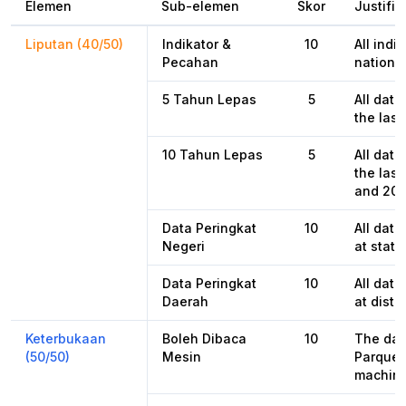
Elemen
Sub-elemen
Skor
Justifik
Liputan (40/50)
Indikator &
10
All indi
Pecahan
national
5 Tahun Lepas
5
All data
the last
10 Tahun Lepas
5
All data
the last
and 202
Data Peringkat
10
All data
Negeri
at state
Data Peringkat
10
All data
Daerah
at distri
Keterbukaan
Boleh Dibaca
10
The dat
(50/50)
Mesin
Parquet
machine