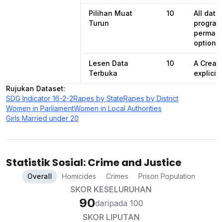
Pilihan Muat
10
All dat
Turun
programa
permane
options 
Lesen Data
10
A Creat
Terbuka
explicit
Rujukan Dataset
:
SDG Indicator 16-2-2
Rapes by State
Rapes by District
Women in Parliament
Women in Local Authorities
Girls Married under 20
Statistik Sosial: Crime and Justice
Overall
Homicides
Crimes
Prison Population
SKOR KESELURUHAN
90
daripada 100
SKOR LIPUTAN