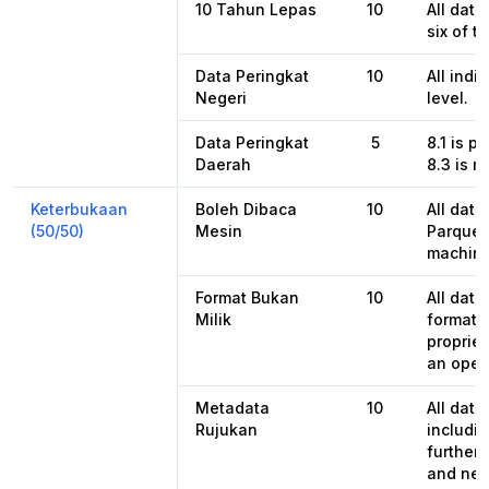
10 Tahun Lepas
10
All data
six of t
Data Peringkat
10
All indi
Negeri
level.
Data Peringkat
5
8.1 is pu
Daerah
8.3 is no
Keterbukaan
Boleh Dibaca
10
All data
(50/50)
Mesin
Parquet
machine
Format Bukan
10
All dat
Milik
format,
propriet
an open
Metadata
10
All dat
Rujukan
includin
further 
and nex