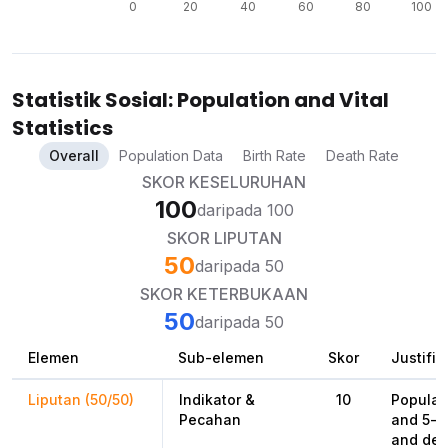
Statistik Sosial: Population and Vital
Statistics
Overall
Population Data
Birth Rate
Death Rate
SKOR KESELURUHAN
100
daripada 100
SKOR LIPUTAN
50
daripada 50
SKOR KETERBUKAAN
50
daripada 50
Elemen
Sub-elemen
Skor
Justifik
Liputan (50/50)
Indikator &
10
Populat
Pecahan
and 5-ye
and dea