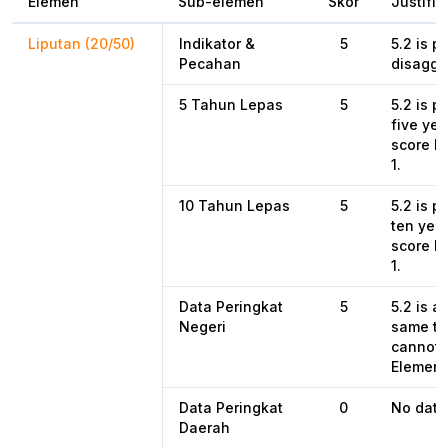
Elemen
Sub-elemen
Skor
Justifik
Liputan (20/50)
Indikator &
5
5.2 is p
Pecahan
disaggre
5 Tahun Lepas
5
5.2 is p
five ye
score h
1.
10 Tahun Lepas
5
5.2 is p
ten yea
score h
1.
Data Peringkat
5
5.2 is a
Negeri
same ti
cannot 
Element
Data Peringkat
0
No data 
Daerah