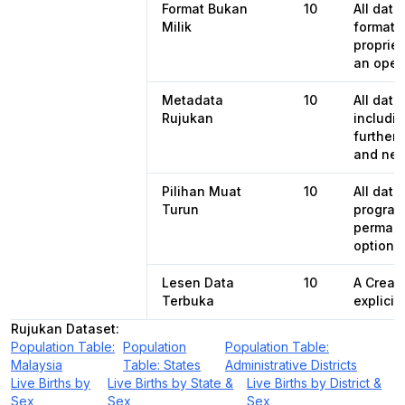
Format Bukan
10
All dat
Milik
format,
propriet
an open
Metadata
10
All dat
Rujukan
includin
further 
and nex
Pilihan Muat
10
All dat
Turun
programa
permane
options 
Lesen Data
10
A Creat
Terbuka
explicit
Rujukan Dataset
:
Population Table:
Population
Population Table:
Malaysia
Table: States
Administrative Districts
Live Births by
Live Births by State &
Live Births by District &
Sex
Sex
Sex