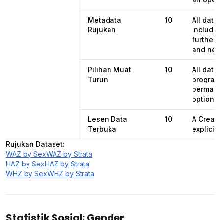
Metadata
10
All dat
Rujukan
includin
further 
and nex
Pilihan Muat
10
All dat
Turun
programa
permane
options 
Lesen Data
10
A Creat
Terbuka
explicit
Rujukan Dataset
:
WAZ by Sex
WAZ by Strata
HAZ by Sex
HAZ by Strata
WHZ by Sex
WHZ by Strata
Statistik Sosial: Gender