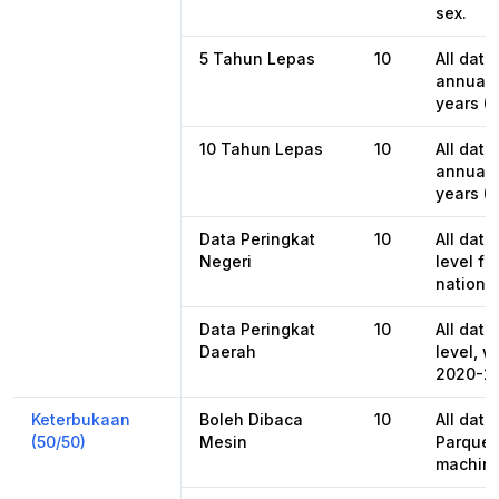
sex.
5 Tahun Lepas
10
All dat
annual b
years (
10 Tahun Lepas
10
All dat
annual b
years (
Data Peringkat
10
All data
Negeri
level fo
national
Data Peringkat
10
All data
Daerah
level, 
2020-2
Keterbukaan
Boleh Dibaca
10
All data
(50/50)
Mesin
Parquet
machine