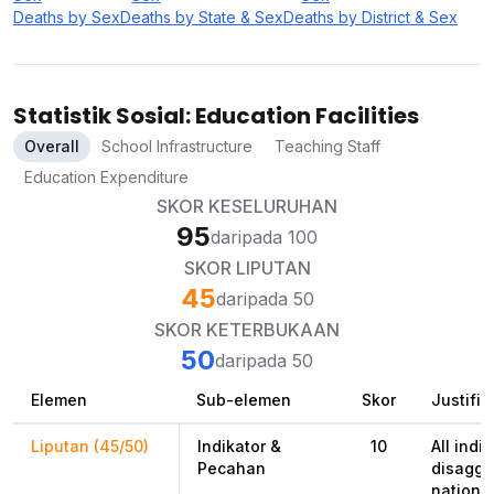
Deaths by Sex
Deaths by State & Sex
Deaths by District & Sex
Statistik Sosial: Education Facilities
Overall
School Infrastructure
Teaching Staff
Education Expenditure
SKOR KESELURUHAN
95
daripada 100
SKOR LIPUTAN
45
daripada 50
SKOR KETERBUKAAN
50
daripada 50
Elemen
Sub-elemen
Skor
Justifik
Liputan (45/50)
Indikator &
10
All indi
Pecahan
disaggr
national