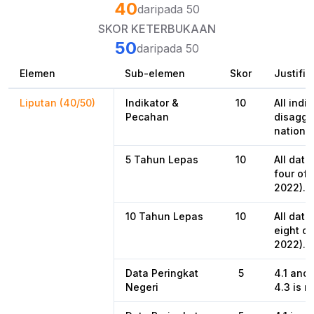
40
daripada 50
SKOR KETERBUKAAN
50
daripada 50
Elemen
Sub-elemen
Skor
Justifik
Liputan (40/50)
Indikator &
10
All indi
Pecahan
disaggr
national
5 Tahun Lepas
10
All data
four of 
2022).
10 Tahun Lepas
10
All data
eight of
2022).
Data Peringkat
5
4.1 and 
Negeri
4.3 is n