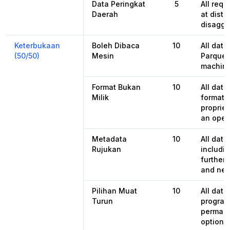
Data Peringkat
5
All requ
Daerah
at distr
disaggre
Keterbukaan
Boleh Dibaca
10
All data
(50/50)
Mesin
Parquet
machine
Format Bukan
10
All dat
Milik
format,
propriet
an open
Metadata
10
All dat
Rujukan
includin
further 
and nex
Pilihan Muat
10
All dat
Turun
programa
permane
options 