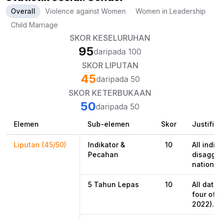
Overall
Violence against Women
Women in Leadership
Child Marriage
SKOR KESELURUHAN
95
daripada 100
SKOR LIPUTAN
45
daripada 50
SKOR KETERBUKAAN
50
daripada 50
Elemen
Sub-elemen
Skor
Justifik
Liputan (45/50)
Indikator &
10
All indi
Pecahan
disaggr
national
5 Tahun Lepas
10
All data
four of 
2022).