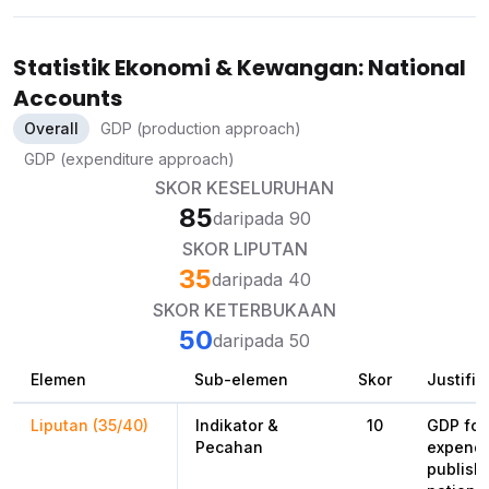
Statistik Ekonomi & Kewangan: National
Accounts
Overall
GDP (production approach)
GDP (expenditure approach)
SKOR KESELURUHAN
85
daripada 90
SKOR LIPUTAN
35
daripada 40
SKOR KETERBUKAAN
50
daripada 50
Elemen
Sub-elemen
Skor
Justifik
Liputan (35/40)
Indikator &
10
GDP for
Pecahan
expendi
publishe