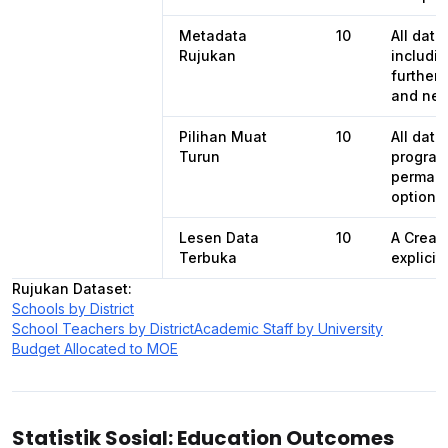
Metadata
10
All dat
Rujukan
includin
further 
and nex
Pilihan Muat
10
All dat
Turun
programa
permane
options 
Lesen Data
10
A Creat
Terbuka
explicit
Rujukan Dataset
:
Schools by District
School Teachers by District
Academic Staff by University
Budget Allocated to MOE
Statistik Sosial: Education Outcomes