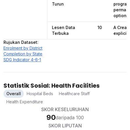
Turun
programa
permane
options 
Lesen Data
10
A Creat
Terbuka
explicit
Rujukan Dataset
:
Enrolment by District
Completion by State
SDG Indicator 4-6-1
Statistik Sosial: Health Facilities
Overall
Hospital Beds
Healthcare Staff
Health Expenditure
SKOR KESELURUHAN
90
daripada 100
SKOR LIPUTAN