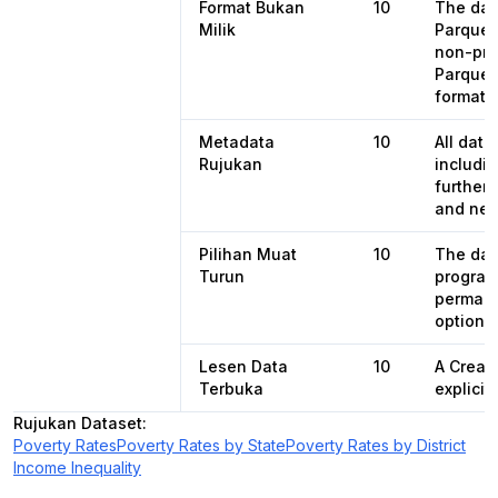
Format Bukan
10
The dat
Milik
Parquet
non-pro
Parquet
format).
Metadata
10
All dat
Rujukan
includin
further 
and nex
Pilihan Muat
10
The dat
Turun
programa
permane
options 
Lesen Data
10
A Creat
Terbuka
explicit
Rujukan Dataset
:
Poverty Rates
Poverty Rates by State
Poverty Rates by District
Income Inequality