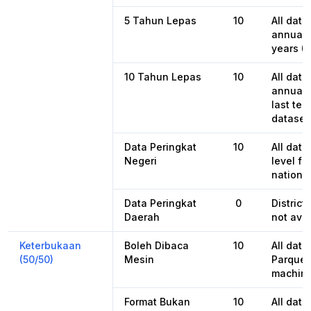
5 Tahun Lepas
10
All dat
annual b
years (
10 Tahun Lepas
10
All dat
annual b
last te
dataset
Data Peringkat
10
All data
Negeri
level fo
national
Data Peringkat
0
District
Daerah
not avai
Keterbukaan
Boleh Dibaca
10
All data
(50/50)
Mesin
Parquet
machine
Format Bukan
10
All dat