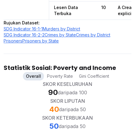
Lesen Data
10
A Creat
Terbuka
explicit
Rujukan Dataset
:
SDG Indicator 16-1-1
Murders by District
SDG Indicator 16-2-2
Crimes by State
Crimes by District
Prisoners
Prisoners by State
Statistik Sosial: Poverty and Income
Overall
Poverty Rate
Gini Coefficient
SKOR KESELURUHAN
90
daripada 100
SKOR LIPUTAN
40
daripada 50
SKOR KETERBUKAAN
50
daripada 50