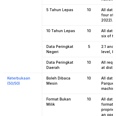
5 Tahun Lepas
10
All data
four of 
2022).
10 Tahun Lepas
10
All data
six of t
Data Peringkat
5
2.1 and 
Negeri
level, bu
Data Peringkat
10
All requ
Daerah
at distri
Keterbukaan
Boleh Dibaca
10
All data
(50/50)
Mesin
Parquet
machine
Format Bukan
10
All dat
Milik
format,
propriet
an open