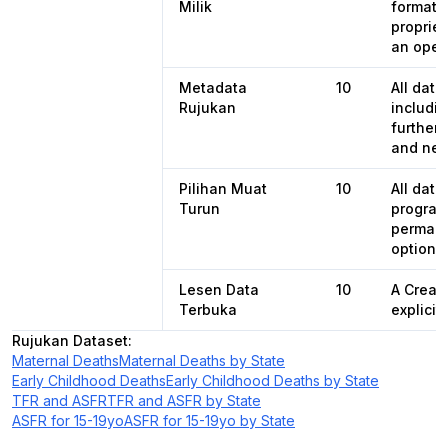
Milik
format,
propriet
an open
Metadata
10
All dat
Rujukan
includin
further 
and nex
Pilihan Muat
10
All dat
Turun
programa
permane
options 
Lesen Data
10
A Creat
Terbuka
explicit
Rujukan Dataset
:
Maternal Deaths
Maternal Deaths by State
Early Childhood Deaths
Early Childhood Deaths by State
TFR and ASFR
TFR and ASFR by State
ASFR for 15-19yo
ASFR for 15-19yo by State