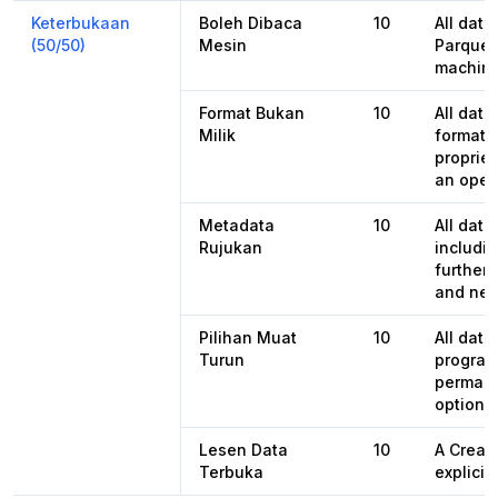
Keterbukaan
Boleh Dibaca
10
All data
(50/50)
Mesin
Parquet
machine
Format Bukan
10
All dat
Milik
format,
propriet
an open
Metadata
10
All dat
Rujukan
includin
further 
and nex
Pilihan Muat
10
All dat
Turun
programa
permane
options 
Lesen Data
10
A Creat
Terbuka
explicit