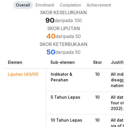
Overall
Enrolment
Completion
Achievement
SKOR KESELURUHAN
90
daripada 100
SKOR LIPUTAN
40
daripada 50
SKOR KETERBUKAAN
50
daripada 50
Elemen
Sub-elemen
Skor
Justifik
Liputan (40/50)
Indikator &
10
All indi
Pecahan
disaggr
national
5 Tahun Lepas
10
All data
four of 
2022).
10 Tahun Lepas
10
All data
six of t