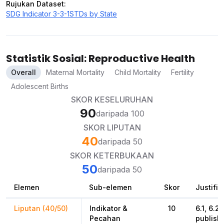
Rujukan Dataset
:
SDG Indicator 3-3-1
STDs by State
Statistik Sosial: Reproductive Health
Overall
Maternal Mortality
Child Mortality
Fertility
Adolescent Births
SKOR KESELURUHAN
90
daripada 100
SKOR LIPUTAN
40
daripada 50
SKOR KETERBUKAAN
50
daripada 50
Elemen
Sub-elemen
Skor
Justifik
Liputan (40/50)
Indikator &
10
6.1, 6.2
Pecahan
publishe