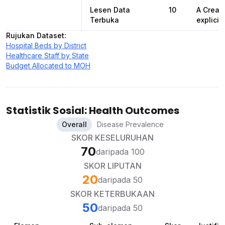
Lesen Data
10
A Creat
Terbuka
explicit
Rujukan Dataset
:
Hospital Beds by District
Healthcare Staff by State
Budget Allocated to MOH
Statistik Sosial: Health Outcomes
Overall
Disease Prevalence
SKOR KESELURUHAN
70
daripada 100
SKOR LIPUTAN
20
daripada 50
SKOR KETERBUKAAN
50
daripada 50