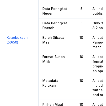
Data Peringkat
5
All indi
Negeri
publishe
Data Peringkat
5
Only 3.1
Daerah
3.2 and 
Keterbukaan
Boleh Dibaca
10
All data
(50/50)
Mesin
Parquet
machine
Format Bukan
10
All dat
Milik
format,
propriet
an open
Metadata
10
All dat
Rujukan
includin
further 
and nex
Pilihan Muat
10
All dat