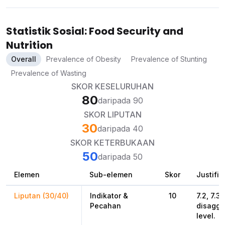
Statistik Sosial: Food Security and
Nutrition
Overall
Prevalence of Obesity
Prevalence of Stunting
Prevalence of Wasting
SKOR KESELURUHAN
80
daripada 90
SKOR LIPUTAN
30
daripada 40
SKOR KETERBUKAAN
50
daripada 50
Elemen
Sub-elemen
Skor
Justifik
Liputan (30/40)
Indikator &
10
7.2, 7.3
Pecahan
disaggr
level.