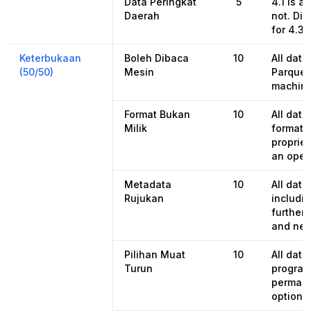
Data Peringkat
5
4.1 is av
Daerah
not. Dis
for 4.3
Keterbukaan
Boleh Dibaca
10
All data
(50/50)
Mesin
Parquet
machine
Format Bukan
10
All dat
Milik
format,
propriet
an open
Metadata
10
All dat
Rujukan
includin
further 
and nex
Pilihan Muat
10
All dat
Turun
programa
permane
options 