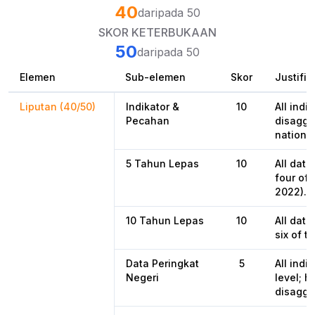
40
daripada 50
SKOR KETERBUKAAN
50
daripada 50
Elemen
Sub-elemen
Skor
Justifik
Liputan (40/50)
Indikator &
10
All indi
Pecahan
disaggr
national
5 Tahun Lepas
10
All data
four of 
2022).
10 Tahun Lepas
10
All data
six of t
Data Peringkat
5
All indi
Negeri
level; h
disaggre