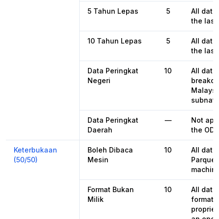
5 Tahun Lepas
5
All data
the last
10 Tahun Lepas
5
All data
the last
Data Peringkat
10
All data
Negeri
breakdo
Malaysia
subnatio
Data Peringkat
—
Not appl
Daerah
the ODI
Keterbukaan
Boleh Dibaca
10
All data
(50/50)
Mesin
Parquet
machine
Format Bukan
10
All dat
Milik
format,
propriet
an open